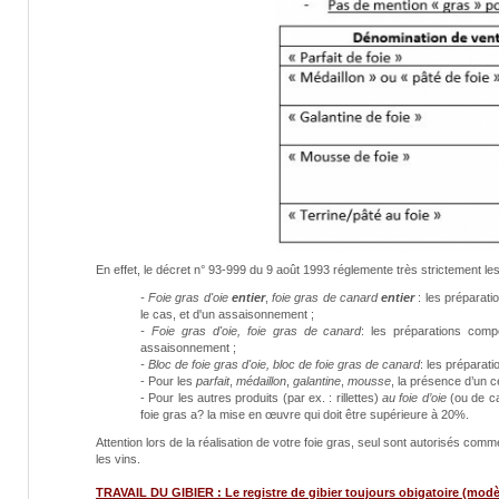
En effet, le décret n° 93-999 du 9 août 1993 réglemente très strictement le
- Foie gras d'oie
entier
,
foie gras de canard
entier
: les préparat
le cas, et d'un assaisonnement ;
- Foie gras d'oie, foie gras de canard
: les préparations co
assaisonnement ;
- Bloc de foie gras d'oie, bloc de foie gras de canard
: les préparat
- Pour les
parfait
,
médaillon
,
galantine
,
mousse
, la présence d’un c
- Pour les autres produits (par ex. : rillettes)
au foie d’oie
(ou de ca
foie gras a? la mise en œuvre qui doit être supérieure à 20%.
Attention lors de la réalisation de votre foie gras, seul sont autorisés comm
les vins.
TRAVAIL DU GIBIER : Le registre de gibier toujours obigatoire (modè