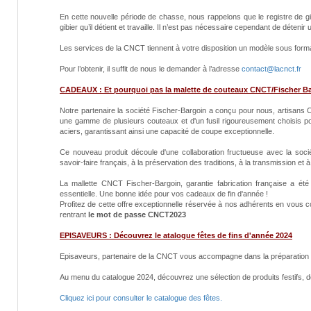
En cette nouvelle période de chasse, nous rappelons que le registre de gibier
gibier qu’il détient et travaille. Il n’est pas nécessaire cependant de détenir 
Les services de la CNCT tiennent à votre disposition un modèle sous for
Pour l’obtenir, il suffit de nous le demander à l’adresse
contact@lacnct.fr
CADEAUX : Et pourquoi pas la malette de couteaux CNCT/Fischer B
Notre partenaire la société Fischer-Bargoin a conçu pour nous, artisans 
une gamme de plusieurs couteaux et d'un fusil rigoureusement choisis po
aciers, garantissant ainsi une capacité de coupe exceptionnelle.
Ce nouveau produit découle d'une collaboration fructueuse avec la soci
savoir-faire français, à la préservation des traditions, à la transmission et
La mallette CNCT Fischer-Bargoin, garantie fabrication française a été
essentielle. Une bonne idée pour vos cadeaux de fin d'année !
Profitez de cette offre exceptionnelle réservée à nos adhérents en vous con
rentrant
le mot de passe CNCT2023
EPISAVEURS : Découvrez le atalogue fêtes de fins d'année 2024
Episaveurs, partenaire de la CNCT vous accompagne dans la préparation d
Au menu du catalogue 2024, découvrez une sélection de produits festifs, d
Cliquez ici pour consulter le catalogue des fêtes.