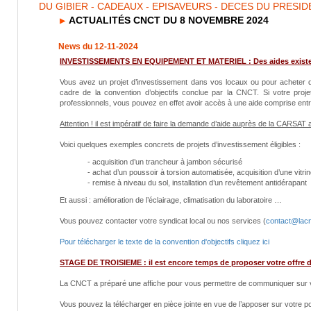
DU GIBIER - CADEAUX - EPISAVEURS - DECES DU PRESI
ACTUALITÉS CNCT DU 8 NOVEMBRE 2024
News du 12-11-2024
INVESTISSEMENTS EN EQUIPEMENT ET MATERIEL : Des aides existe
Vous avez un projet d’investissement dans vos locaux ou pour achete
cadre de la convention d’objectifs conclue par la CNCT. Si votre proje
professionnels, vous pouvez en effet avoir accès à une aide comprise entre
Attention ! il est impératif de faire la demande d’aide auprès de la CARSA
Voici quelques exemples concrets de projets d’investissement éligibles :
- acquisition d’un trancheur à jambon sécurisé
- achat d’un poussoir à torsion automatisée, acquisition d’une vit
- remise à niveau du sol, installation d’un revêtement antidérapant
Et aussi : amélioration de l’éclairage, climatisation du laboratoire …
Vous pouvez contacter votre syndicat local ou nos services (
contact@lacn
Pour télécharger le texte de la convention d'objectifs cliquez ici
STAGE DE TROISIEME : il est encore temps de proposer votre offre 
La CNCT a préparé une affiche pour vous permettre de communiquer sur vo
Vous pouvez la télécharger en pièce jointe en vue de l’apposer sur votre p